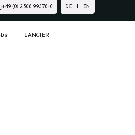
+49 (0) 2508 99378-0
DE
|
EN
obs
LANCIER