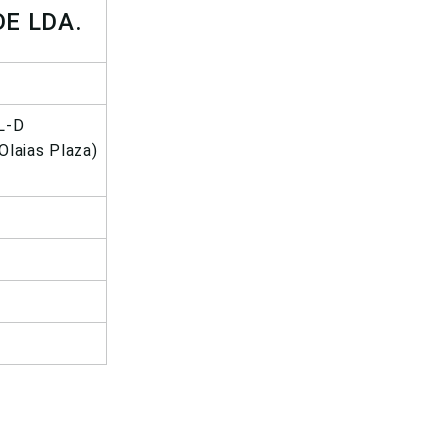
E LDA.
/L-D
Olaias Plaza)