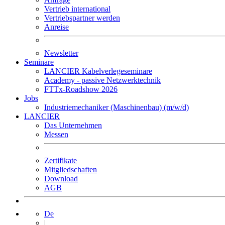
Vertrieb international
Vertriebspartner werden
Anreise
Newsletter
Seminare
LANCIER Kabelverlegeseminare
Academy - passive Netzwerktechnik
FTTx-Roadshow 2026
Jobs
Industriemechaniker (Maschinenbau) (m/w/d)
LANCIER
Das Unternehmen
Messen
Zertifikate
Mitgliedschaften
Download
AGB
De
|