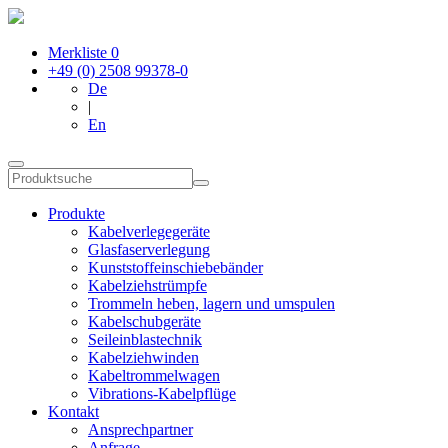
Merkliste
0
+49 (0) 2508 99378-0
De
|
En
Produkte
Kabelverlegegeräte
Glasfaserverlegung
Kunststoffeinschiebebänder
Kabelziehstrümpfe
Trommeln heben, lagern und umspulen
Kabelschubgeräte
Seileinblastechnik
Kabelziehwinden
Kabeltrommelwagen
Vibrations-Kabelpflüge
Kontakt
Ansprechpartner
Anfrage