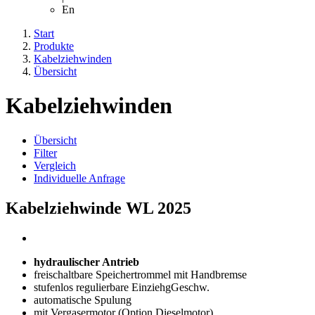
En
Start
Produkte
Kabelziehwinden
Übersicht
Kabelziehwinden
Übersicht
Filter
Vergleich
Individuelle Anfrage
Kabelziehwinde WL 2025
hydraulischer Antrieb
freischaltbare Speichertrommel mit Handbremse
stufenlos regulierbare EinziehgGeschw.
automatische Spulung
mit Vergasermotor (Option Dieselmotor)