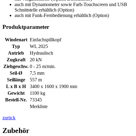
auch mit Dynamometer sowie Farb-Touchscreen und USB
Schnittstelle erhältlich (Option)
auch mit Funk-Fernbedienung erhältlich (Option)
Produktparameter
Windenart
Einfachspillkopf
Typ
WL 2025
Antrieb
Hydraulisch
Zugkraft
20 kN
Ziehgeschw.
0 - 25 m/min.
Seil-Ø
7,5 mm
Seillänge
557 m
L x B x H
3400 x 1600 x 1900 mm
Gewicht
1100 kg
Bestell-Nr.
73345
Merkliste
zurück
Zubehör