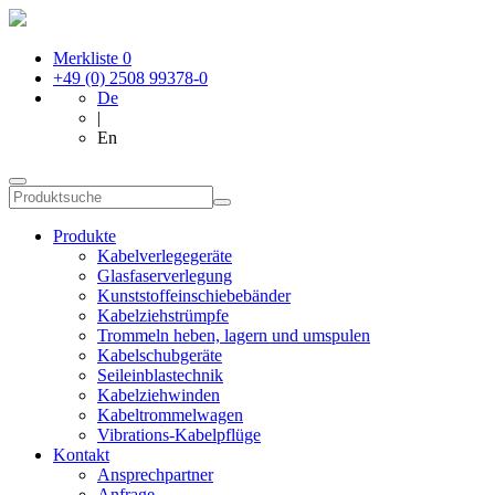
Merkliste
0
+49 (0) 2508 99378-0
De
|
En
Produkte
Kabelverlegegeräte
Glasfaserverlegung
Kunststoffeinschiebebänder
Kabelziehstrümpfe
Trommeln heben, lagern und umspulen
Kabelschubgeräte
Seileinblastechnik
Kabelziehwinden
Kabeltrommelwagen
Vibrations-Kabelpflüge
Kontakt
Ansprechpartner
Anfrage